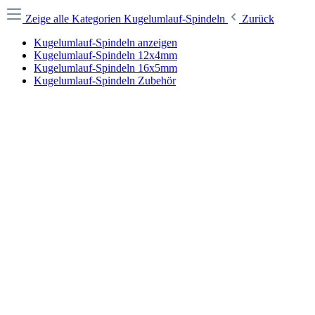
Zeige alle Kategorien
Kugelumlauf-Spindeln
Zurück
Kugelumlauf-Spindeln anzeigen
Kugelumlauf-Spindeln 12x4mm
Kugelumlauf-Spindeln 16x5mm
Kugelumlauf-Spindeln Zubehör